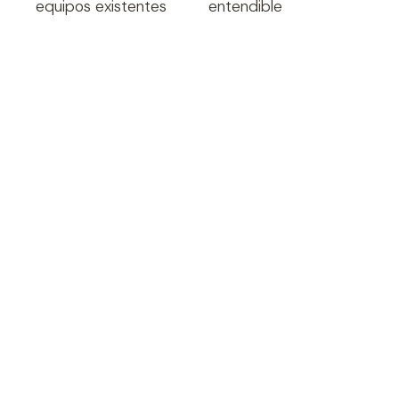
equipos existentes
entendible
Protección
de la motobomba
Ofrece múltiples protecciones contra bajo y
alto voltaje, cortocircuitos, alta temperatura
del líquido, sobrecarga y trabajo en seco.