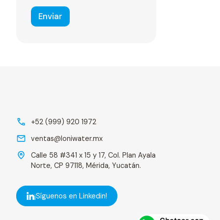
Enviar
+52 (999) 920 1972
ventas@loniwater.mx
Calle 58 #341 x 15 y 17, Col. Plan Ayala
Norte, CP 97118, Mérida, Yucatán.
¡Síguenos en Linkedin!