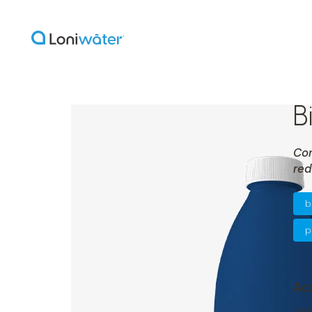
B
Co
red
b
p
Acc