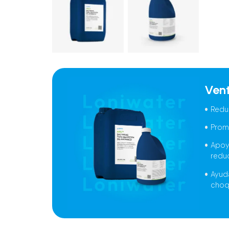
Ven
Reduc
Promu
Apoy
reduc
Ayuda
choq