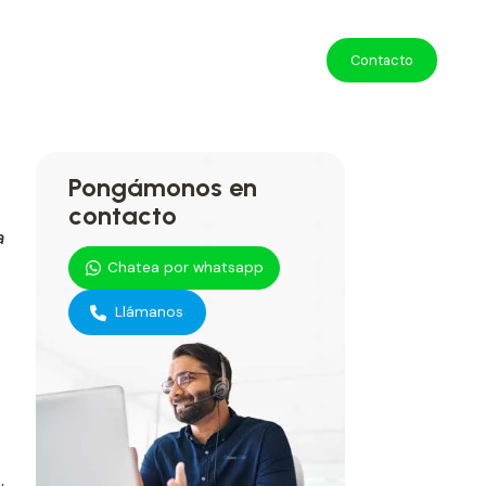
Contacto
Pongámonos en
contacto
a
Chatea por whatsapp
Llámanos