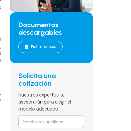
y
s
Documentos
descargables
n
,
Ficha técnica
s
n
Solicita una
cotización
,
Nuestros expertos te
n
asesorarán para elegir el
modelo adecuado.
N
o
m