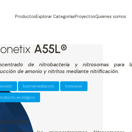
Productos
Explorar Categorías
Proyectos
Quienes somos
ionetix
A55L®
ncentrado de nitrobacteria y nitrosomas para l
ucción de amonio y nitritos mediante nitrificación.
ionetix
biorremediación
loniwater
roducto ecológico
ión eficaz