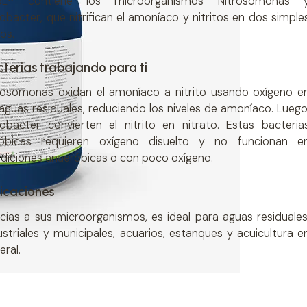
5L
®
contiene los microorganismos Nitrosomonas 
robacter, que nitrifican el amoníaco y nitritos en dos simple
os.
terias trabajando para ti
rosomonas oxidan el amoníaco a nitrito usando oxígeno e
 aguas residuales, reduciendo los niveles de amoníaco. Luego
robacter convierten el nitrito en nitrato. Estas bacteria
óbicas requieren oxígeno disuelto y no funcionan e
diciones anaeróbicas o con poco oxígeno.
icaciones
cias a sus microorganismos, es ideal para aguas residuales
ustriales y municipales, acuarios, estanques y acuicultura e
eral.