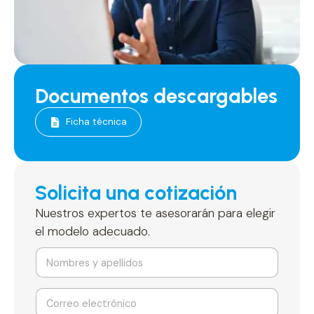
Documentos descargables
Ficha técnica
Solicita una cotización
Nuestros expertos te asesorarán para elegir
el modelo adecuado.
N
y
o
e
m
l
b
e
C
r
c
o