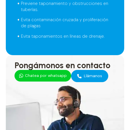
Previene taponamiento y obstrucciones en
tuberías.
Evita contaminación cruzada y proliferación
de plagas
Evita taponamientos en líneas de drenaje.
Pongámonos en contacto
Chatea por whatsapp
Llámanos