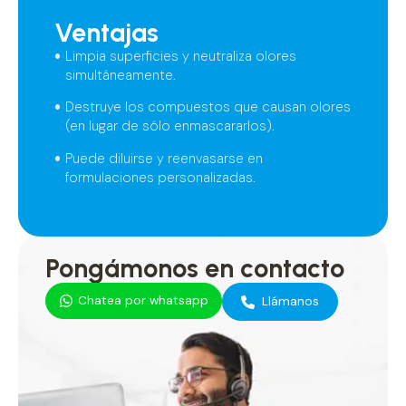
Ventajas
Limpia superficies y neutraliza olores
simultáneamente.
Destruye los compuestos que causan olores
(en lugar de sólo enmascararlos).
Puede diluirse y reenvasarse en
formulaciones personalizadas.
Pongámonos en contacto
Chatea por whatsapp
Llámanos