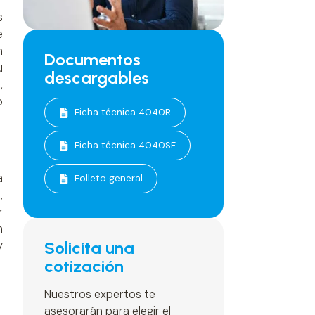
s
e
n
Documentos
u
descargables
,
o
Ficha técnica 4040R
Ficha técnica 4040SF
a
Folleto general
,
r
n
Solicita una
y
cotización
Nuestros expertos te
asesorarán para elegir el