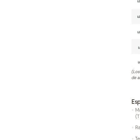
(Los
de a
Esp
Ma
(
Ra
T