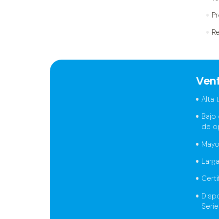
Pr
R
Ven
Alta 
Bajo
de o
Mayor
Larga
Certi
Disp
Serie