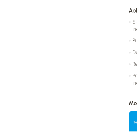
Apl
S
in
Pu
D
R
P
in
Mod