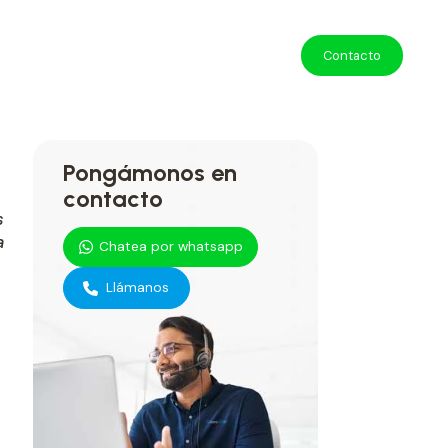
Contacto
Pongámonos en
contacto
s
a
Chatea por whatsapp
Llámanos