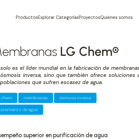
Productos
Explorar Categorías
Proyectos
Quienes somos
embranas
LG Chem®
solo es el líder mundial en la fabricación de membrana
ósmosis inversa, sino que también ofrece soluciones 
 poblaciones que sufren escasez de agua.
g chem
membranas
ósmosis inversa
ratamiento de agua
empeño superior en purificación de agua