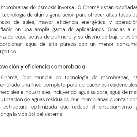
 membranas de ósmosis inversa LG Chem® están diseñada
 tecnología de última generación para ofrecer altas tasas d
hazo de sales, mayor eficiencia energética y operació
fiable en una amplia gama de aplicaciones. Gracias a s
nzada capa activa de polímero y su diseño de baja presión
oporcionan agua de alta pureza con un menor consum
rgético.
novación y eficiencia comprobada
Chem®, líder mundial en tecnología de membranas, h
arrollado una línea completa para aplicaciones residenciales
erciales e industriales, incluyendo agua salobre, agua de ma
eutilización de aguas residuales. Sus membranas cuentan co
 estructura optimizada que reduce el ensuciamiento 
longa la vida útil del sistema.