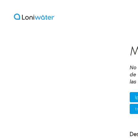
M
No 
de 
las
l
t
Des