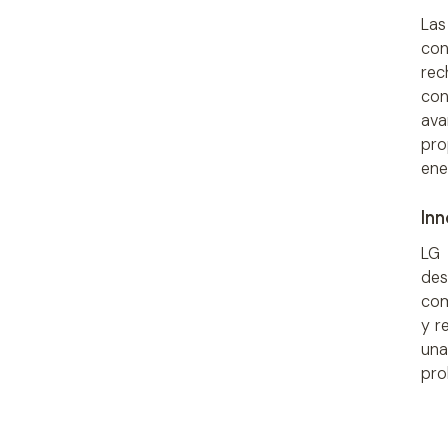
Las
con
rec
con
ava
pr
ene
In
LG 
des
com
y r
una
pro