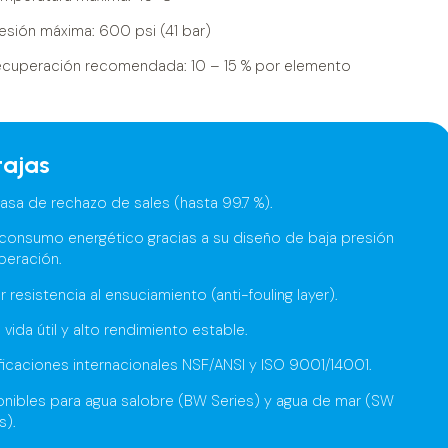
esión máxima: 600 psi (41 bar)
ecuperación recomendada: 10 – 15 % por elemento
tajas
tasa de rechazo de sales (hasta 99.7 %).
 consumo energético gracias a su diseño de baja presión
peración.
 resistencia al ensuciamiento (anti-fouling layer).
 vida útil y alto rendimiento estable.
ficaciones internacionales NSF/ANSI y ISO 9001/14001.
onibles para agua salobre (BW Series) y agua de mar (SW
s).