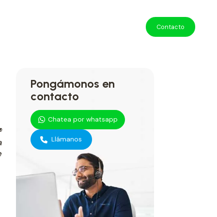
Contacto
Pongámonos en
contacto
Chatea por whatsapp
®
Llámanos
a
e