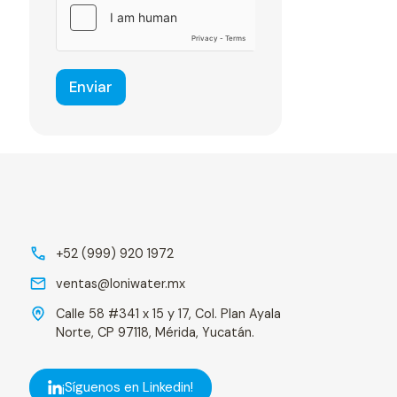
r
e
s
Enviar
+52 (999) 920 1972
ventas@loniwater.mx
Calle 58 #341 x 15 y 17, Col. Plan Ayala
Norte, CP 97118, Mérida, Yucatán.
¡Síguenos en Linkedin!