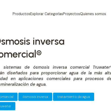
Productos
Explorar Categorías
Proyectos
Quienes somos
smosis inversa
omercial®
s sistemas de ósmosis inversa comercial Truwater
tán diseñados para proporcionar agua de la más alt
lidad en aplicaciones comerciales para procesos d
mineralización de agua.
omercial
ósmosis inversa
tratamiento de agua
ruwater