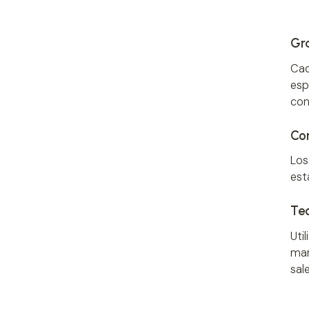
Gr
Cad
esp
con
Co
Los
est
Te
Uti
man
sal