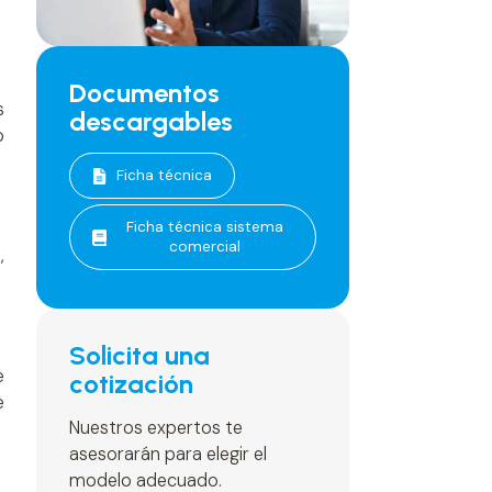
Documentos
s
descargables
o
Ficha técnica
Ficha técnica sistema
comercial
,
Solicita una
e
cotización
e
Nuestros expertos te
asesorarán para elegir el
modelo adecuado.