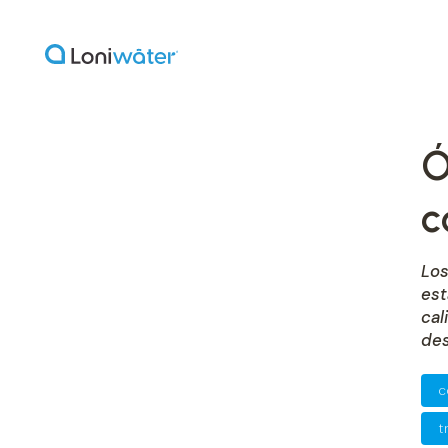
Ó
c
Lo
es
ca
des
c
t