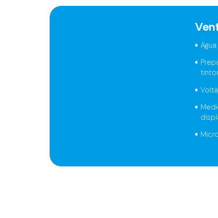
Ven
Agua
Prep
tinto
Volta
Medi
displ
Micr