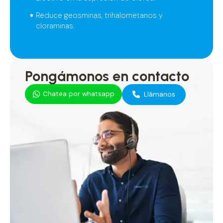
Reduce geosminas, trihalometanos y
cloraminas.
Pongámonos en contacto
Chatea por whatsapp
Llámanos