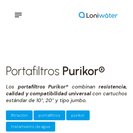
Portafiltros
Purikor®
Los
portafiltros Purikor®
combinan
resistencia,
calidad y compatibilidad universal
con cartuchos
estándar de 10″, 20″ y tipo jumbo.
filtración
portafiltros
purikor
tratamiento de agua