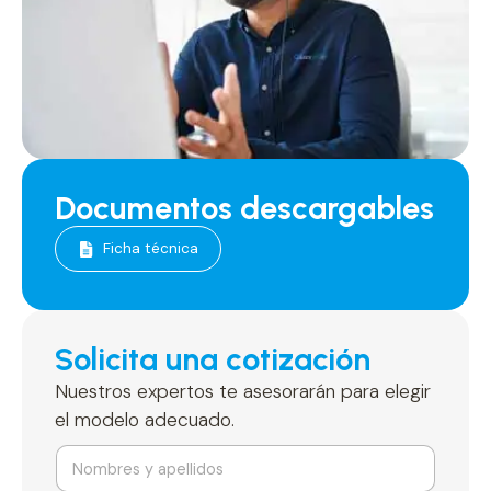
Documentos descargables
Ficha técnica
Solicita una cotización
Nuestros expertos te asesorarán para elegir
el modelo adecuado.
N
o