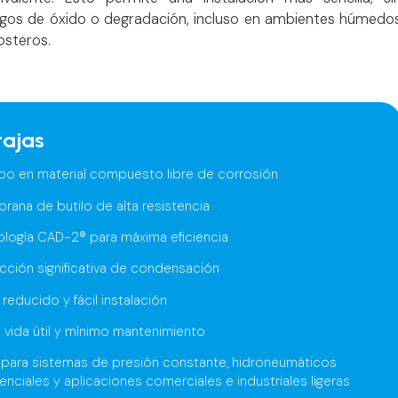
sgos de óxido o degradación, incluso en ambientes húmedo
osteros.
tajas
po en material compuesto libre de corrosión
rana de butilo de alta resistencia
ología CAD-2® para máxima eficiencia
cción significativa de condensación
reducido y fácil instalación
 vida útil y mínimo mantenimiento
l para sistemas de presión constante, hidroneumáticos
enciales y aplicaciones comerciales e industriales ligeras