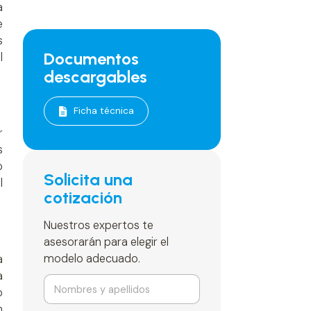
a
e
s
Documentos
l
descargables
Ficha técnica
r
s
o
Solicita una
l
cotización
Nuestros expertos te
asesorarán para elegir el
modelo adecuado.
a
a
N
o
o
m
n