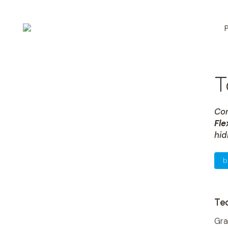
T
Co
Fle
hid
b
Te
Gra