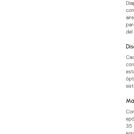
Dia
con
air
par
del
Dis
Cad
cor
est
ópt
sis
Más
Con
epó
35
equ