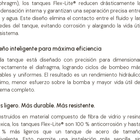
phragm), los tanques Flex-Lite® reducen drásticamente l
densación interna y garantizan una separación precisa entr
e y agua. Este diseño elimina el contacto entre el fluido y la
edes del tanque, evitando corrosión y alargando la vida úti
 sistema.
eño inteligente para máxima eficiencia
a tanque está diseñado con precisión para dimensiona
rectamente el diafragma, logrando ciclos de bombeo má
ables y uniformes. El resultado es un rendimiento hidráulic
imo, menor esfuerzo sobre la bomba y mayor vida útil de
tema completo.
 ligero. Más durable. Más resistente.
struidos en material compuesto de fibra de vidrio y resin
xica, los tanques Flex-Lite® son 100 % anticorrosión y hast
 % más ligeros que un tanque de acero de tamañ
ivalente. Esto permite una instalación más sencilla, si