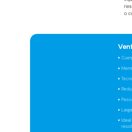
rie
o c
Ven
Cuer
Memb
Tecn
Redu
Peso 
Larga
Idea
resid