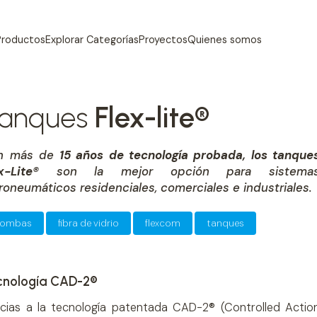
Productos
Explorar Categorías
Proyectos
Quienes somos
anques
Flex-lite®
n más de
15 años de tecnología probada, los tanque
x-Lite®
son la mejor opción para sistema
roneumáticos residenciales, comerciales e industriales.
ombas
fibra de vidrio
flexcom
tanques
cnología CAD-2®
cias a la tecnología patentada CAD-2® (Controlled Actio