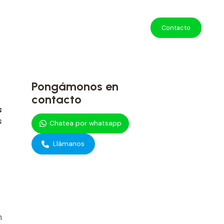
Contacto
Pongámonos en
contacto
s
s
Chatea por whatsapp
Llámanos
n