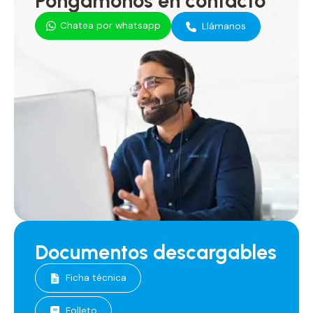
Pongámonos en contacto
Chatea por whatsapp
Llámanos
Documentos descargables
Ficha técnica
Folleto