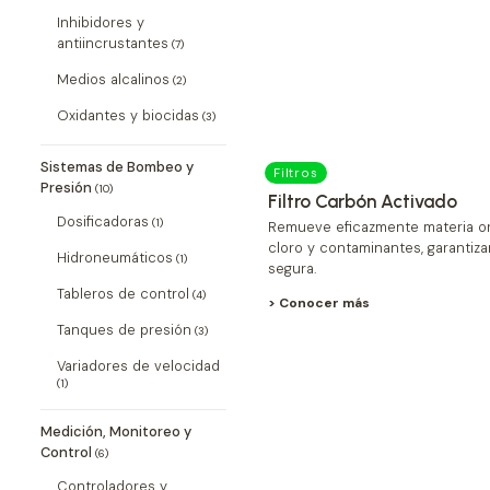
Inhibidores y
antiincrustantes
(7)
Medios alcalinos
(2)
Oxidantes y biocidas
(3)
Sistemas de Bombeo y
Filtros
Presión
(10)
Filtro Carbón Activado
Dosificadoras
(1)
Remueve eficazmente materia or
cloro y contaminantes, garantiz
Hidroneumáticos
(1)
segura.
Tableros de control
(4)
> Conocer más
Tanques de presión
(3)
Variadores de velocidad
(1)
Medición, Monitoreo y
Control
(6)
Controladores y