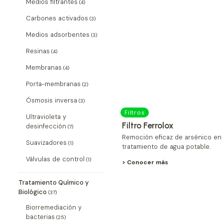
Medios filtrantes
(4)
Carbones activados
(3)
Medios adsorbentes
(3)
Resinas
(4)
Membranas
(4)
Porta-membranas
(2)
Ósmosis inversa
(3)
Filtros
Ultravioleta y
Filtro Ferrolox
desinfección
(7)
Remoción eficaz de arsénico en 
Suavizadores
(1)
tratamiento de agua potable.
Válvulas de control
(1)
> Conocer más
Tratamiento Químico y
Biológico
(37)
Biorremediación y
bacterias
(25)