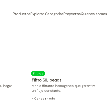
Productos
Explorar Categorías
Proyectos
Quienes somos
Filtros
Filtro SiLibeads
u hogar.
Medio filtrante homogéneo que garantiza
un flujo constante.
> Conocer más