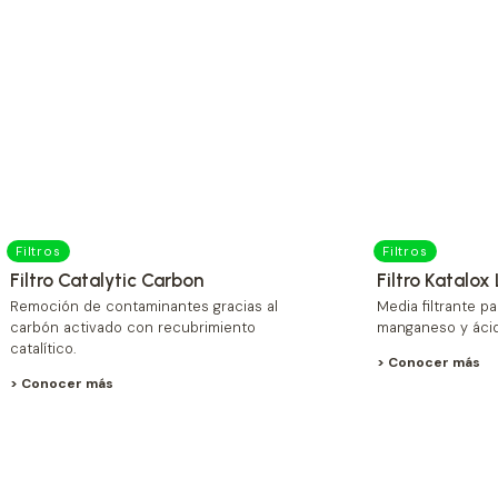
Filtros
Filtros
Filtro Catalytic Carbon
Filtro Katalox
Remoción de contaminantes gracias al
Media filtrante p
carbón activado con recubrimiento
manganeso y ácido
catalítico.
> Conocer más
> Conocer más