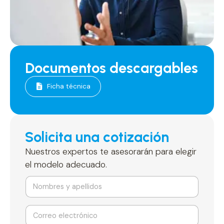
Documentos descargables
Ficha técnica
Solicita una cotización
Nuestros expertos te asesorarán para elegir
el modelo adecuado.
N
o
m
b
C
y
r
o
y