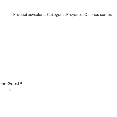
Productos
Explorar Categorías
Proyectos
Quienes somos
John Guest®
menticio.