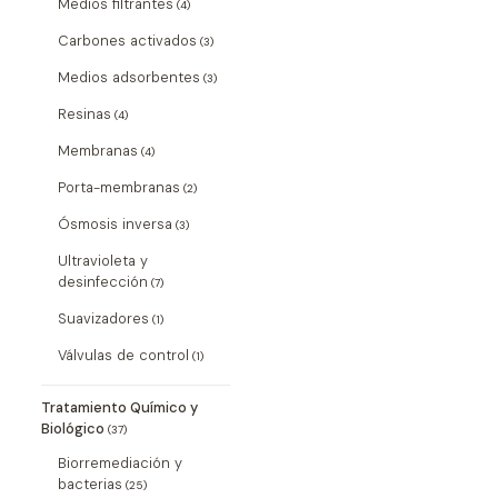
Medios filtrantes
(4)
Carbones activados
(3)
Medios adsorbentes
(3)
Resinas
(4)
Membranas
(4)
Porta-membranas
(2)
Ósmosis inversa
(3)
Ultravioleta y
desinfección
(7)
Suavizadores
(1)
Válvulas de control
(1)
Tratamiento Químico y
Biológico
(37)
Biorremediación y
bacterias
(25)