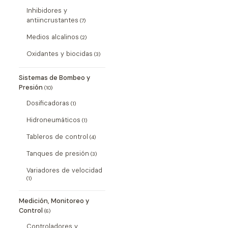
Inhibidores y
antiincrustantes
(7)
Medios alcalinos
(2)
Oxidantes y biocidas
(3)
Sistemas de Bombeo y
Presión
(10)
Dosificadoras
(1)
Hidroneumáticos
(1)
Tableros de control
(4)
Tanques de presión
(3)
Variadores de velocidad
(1)
Medición, Monitoreo y
Control
(6)
Controladores y