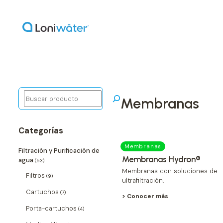
Buscar
membranas
Categorías
Membranas
Filtración y Purificación de
Membranas Hydron®
agua
(53)
Membranas con soluciones de
Filtros
(9)
ultrafiltración.
Cartuchos
(7)
> Conocer más
Porta-cartuchos
(4)