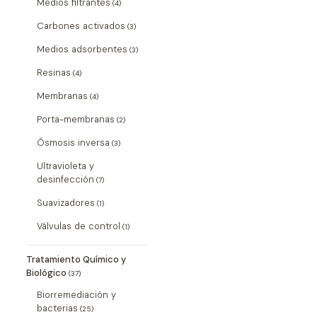
Medios filtrantes
(4)
Carbones activados
(3)
Medios adsorbentes
(3)
Resinas
(4)
Membranas
(4)
Porta-membranas
(2)
Ósmosis inversa
(3)
Ultravioleta y
desinfección
(7)
Suavizadores
(1)
Válvulas de control
(1)
Tratamiento Químico y
Biológico
(37)
Biorremediación y
bacterias
(25)