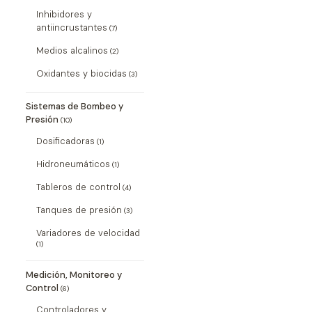
Inhibidores y
antiincrustantes
(7)
Medios alcalinos
(2)
Oxidantes y biocidas
(3)
Sistemas de Bombeo y
Presión
(10)
Dosificadoras
(1)
Hidroneumáticos
(1)
Tableros de control
(4)
Tanques de presión
(3)
Variadores de velocidad
(1)
Medición, Monitoreo y
Control
(6)
Controladores y