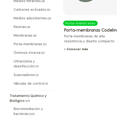
Medios filtrantes
(4)
Carbones activados
(3)
Medios adsorbentes
(3)
Porta-membranas
Resinas
(4)
Porta-membranas Codelin
Membranas
Porta-membranas de alta
(4)
resistencia y diseño compacto.
Porta-membranas
(2)
> Conocer más
Ósmosis inversa
(3)
Ultravioleta y
desinfección
(7)
Suavizadores
(1)
Válvulas de control
(1)
Tratamiento Químico y
Biológico
(37)
Biorremediación y
bacterias
(25)