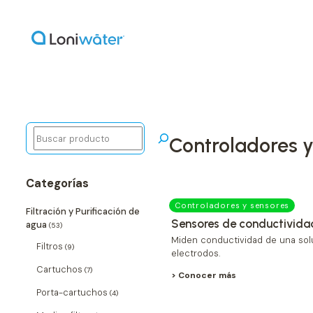
Buscar
controladores 
Categorías
Controladores y sensores
Filtración y Purificación de
Sensores de conductivid
agua
(53)
Miden conductividad de una sol
Filtros
(9)
electrodos.
Cartuchos
(7)
> Conocer más
Porta-cartuchos
(4)