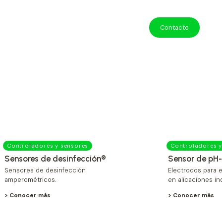
Contacto
Controladores y sensores
Controladores y
Sensores de desinfección®
Sensor de pH
Sensores de desinfección
Electrodos para 
amperométricos.
en alicaciones ind
> Conocer más
> Conocer más