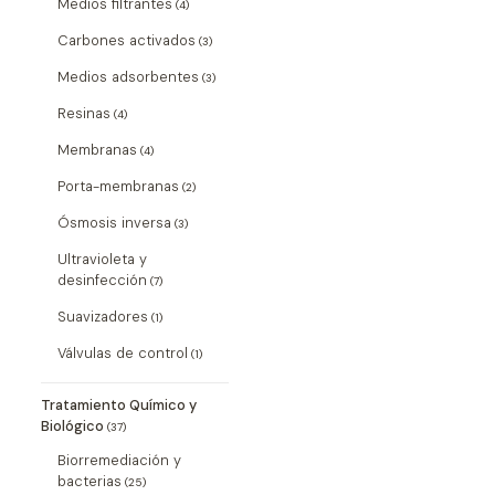
Medios filtrantes
(4)
Carbones activados
(3)
Medios adsorbentes
(3)
Resinas
(4)
Membranas
(4)
Porta-membranas
(2)
Ósmosis inversa
(3)
Ultravioleta y
desinfección
(7)
Suavizadores
(1)
Válvulas de control
(1)
Tratamiento Químico y
Biológico
(37)
Biorremediación y
bacterias
(25)