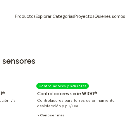
Productos
Explorar Categorías
Proyectos
Quienes somos
y sensores
Controladores y sensores
ad®
Controladores serie W100®
ución vía
Controladores para torres de enfriamiento,
desinfección y pH/ORP.
> Conocer más