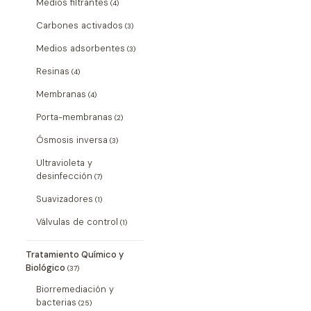
Medios filtrantes
(4)
Carbones activados
(3)
Medios adsorbentes
(3)
Resinas
(4)
Membranas
(4)
Porta-membranas
(2)
Ósmosis inversa
(3)
Ultravioleta y
desinfección
(7)
Suavizadores
(1)
Válvulas de control
(1)
Tratamiento Químico y
Biológico
(37)
Biorremediación y
bacterias
(25)