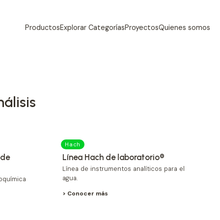
Productos
Explorar Categorías
Proyectos
Quienes somos
nálisis
Hach
 de
Línea Hach de laboratorio®
Línea de instrumentos analíticos para el
agua.
roquímica
> Conocer más