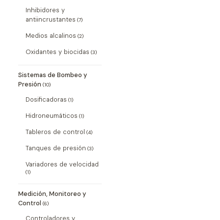
Inhibidores y
antiincrustantes
(7)
Medios alcalinos
(2)
Oxidantes y biocidas
(3)
Sistemas de Bombeo y
Presión
(10)
Dosificadoras
(1)
Hidroneumáticos
(1)
Tableros de control
(4)
Tanques de presión
(3)
Variadores de velocidad
(1)
Medición, Monitoreo y
Control
(6)
Controladores y