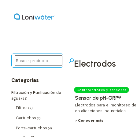
Buscar
electrodos
Categorías
Controladores y sensores
Filtración y Purificación de
Sensor de pH-ORP®
agua
(53)
Electrodos para el monitoreo d
Filtros
(9)
en alicaciones industriales.
Cartuchos
(7)
> Conocer más
Porta-cartuchos
(4)