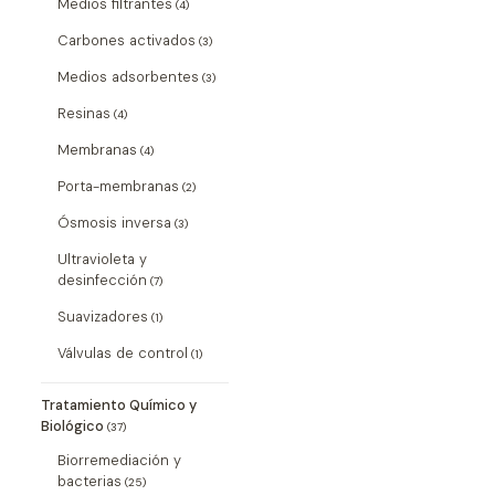
Medios filtrantes
(4)
Carbones activados
(3)
Medios adsorbentes
(3)
Resinas
(4)
Membranas
(4)
Porta-membranas
(2)
Ósmosis inversa
(3)
Ultravioleta y
desinfección
(7)
Suavizadores
(1)
Válvulas de control
(1)
Tratamiento Químico y
Biológico
(37)
Biorremediación y
bacterias
(25)