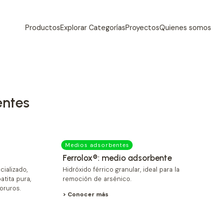
Productos
Explorar Categorías
Proyectos
Quienes somos
entes
Medios adsorbentes
Ferrolox®: medio adsorbente
ializado,
Hidróxido férrico granular, ideal para la
atita pura,
remoción de arsénico.
oruros.
> Conocer más