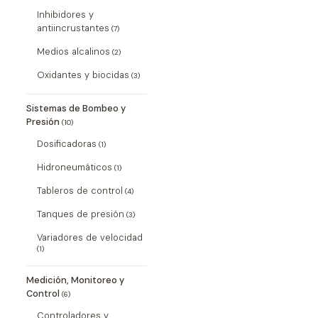
Inhibidores y
antiincrustantes
(7)
Medios alcalinos
(2)
Oxidantes y biocidas
(3)
Sistemas de Bombeo y
Presión
(10)
Dosificadoras
(1)
Hidroneumáticos
(1)
Tableros de control
(4)
Tanques de presión
(3)
Variadores de velocidad
(1)
Medición, Monitoreo y
Control
(6)
Controladores y